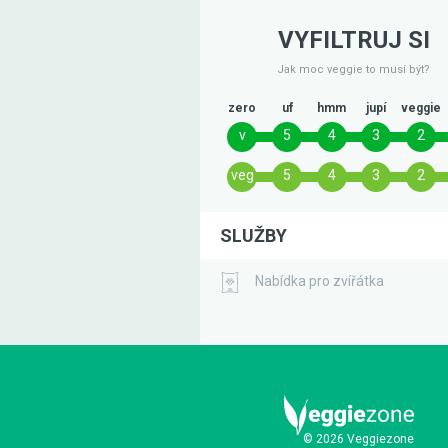
VYFILTRUJ SI
Jak moc veggie to musí být?
zero
uf
hmm
jupí
veggie
v
5
4
3
2
veg
5
4
3
2
SLUŽBY
Nabídka pro zvířátka
© 2026 Veggiezone