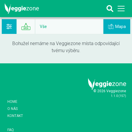
Mapa
Vše
Bohužel nemáme na Veggiezone místa odpovídající
tvému výběru.
© 2026 Veggiezone
1.1.0
(
157
)
HOME
O NÁS
KONTAKT
FAQ