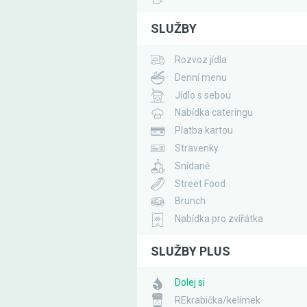
SLUŽBY
Rozvoz jídla
Denní menu
Jídlo s sebou
Nabídka cateringu
Platba kartou
Stravenky
Snídaně
Street Food
Brunch
Nabídka pro zvířátka
SLUŽBY PLUS
Dolej si
REkrabička/kelímek