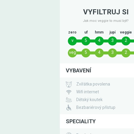
VYFILTRUJ SI
Jak moc veggie to musí být?
zero
uf
hmm
jupí
veggie
v
5
4
3
2
veg
5
4
3
2
VYBAVENÍ
Zvířátka povolena
Wifi internet
Dětský koutek
Bezbariérový přístup
SPECIALITY