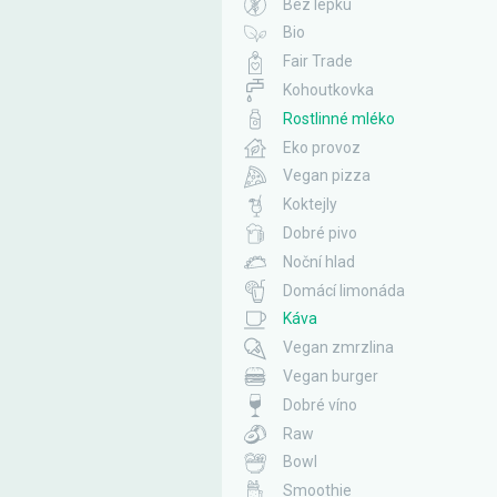
Bez lepku
Bio
Fair Trade
Kohoutkovka
Rostlinné mléko
Eko provoz
Vegan pizza
Koktejly
Dobré pivo
Noční hlad
Domácí limonáda
Káva
Vegan zmrzlina
Vegan burger
Dobré víno
Raw
Bowl
Smoothie