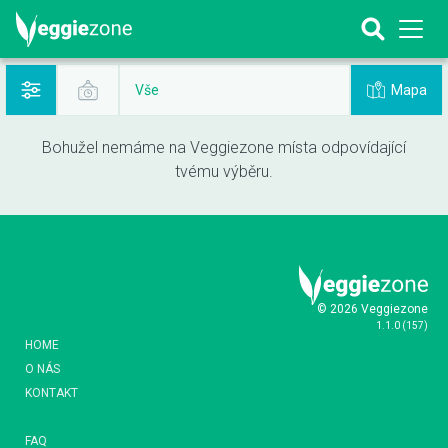
Mapa
Vše
Bohužel nemáme na Veggiezone místa odpovídající
tvému výběru.
© 2026 Veggiezone
1.1.0
(
157
)
HOME
O NÁS
KONTAKT
FAQ