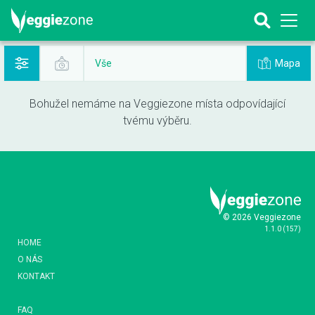
Mapa
Vše
Bohužel nemáme na Veggiezone místa odpovídající
tvému výběru.
© 2026 Veggiezone
1.1.0
(
157
)
HOME
O NÁS
KONTAKT
FAQ