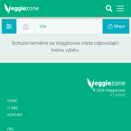
Mapa
Vše
Bohužel nemáme na Veggiezone místa odpovídající
tvému výběru.
© 2026 Veggiezone
1.1.0
(
157
)
HOME
O NÁS
KONTAKT
FAQ