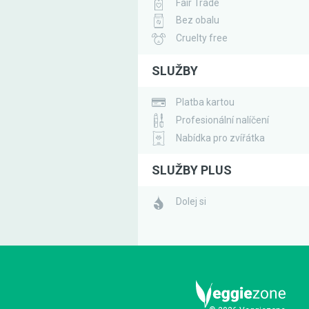
Fair Trade
Bez obalu
Cruelty free
SLUŽBY
Platba kartou
Profesionální nalíčení
Nabídka pro zvířátka
SLUŽBY PLUS
Dolej si