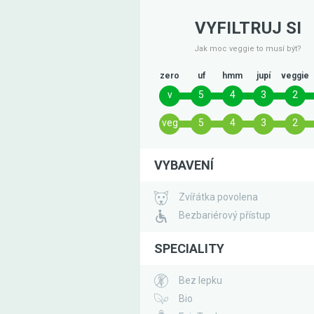
VYFILTRUJ SI
Jak moc veggie to musí být?
zero
uf
hmm
jupí
veggie
v
5
4
3
2
veg
5
4
3
2
VYBAVENÍ
Zvířátka povolena
Bezbariérový přístup
SPECIALITY
Bez lepku
Bio