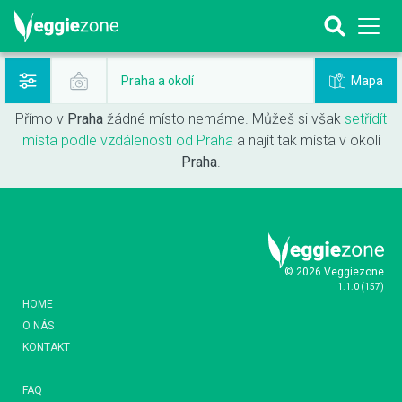
Mapa
Praha a okolí
Přímo v
Praha
žádné místo nemáme. Můžeš si však
setřídít
místa podle vzdálenosti od Praha
a najít tak místa v okolí
Praha
.
© 2026 Veggiezone
1.1.0
(
157
)
HOME
O NÁS
KONTAKT
FAQ