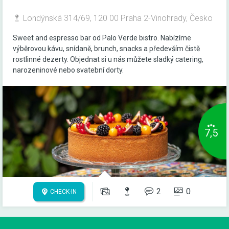
Londýnská 314/69, 120 00 Praha 2-Vinohrady, Česko
Sweet and espresso bar od Palo Verde bistro. Nabízíme
výběrovou kávu, snídaně, brunch, snacks a především čistě
rostlinné dezerty. Objednat si u nás můžete sladký catering,
narozeninové nebo svatební dorty.
7,5
2
0
CHECK-IN