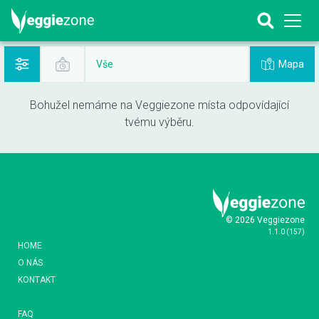
Mapa
Vše
Bohužel nemáme na Veggiezone místa odpovídající
tvému výběru.
© 2026 Veggiezone
1.1.0
(
157
)
HOME
O NÁS
KONTAKT
FAQ