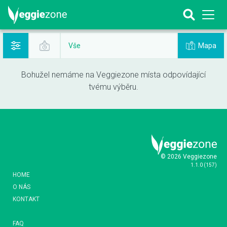
Mapa
Vše
Bohužel nemáme na Veggiezone místa odpovídající
tvému výběru.
© 2026 Veggiezone
1.1.0
(
157
)
HOME
O NÁS
KONTAKT
FAQ