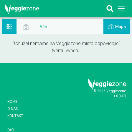
Mapa
Vše
Bohužel nemáme na Veggiezone místa odpovídající
tvému výběru.
© 2026 Veggiezone
1.1.0
(
157
)
HOME
O NÁS
KONTAKT
FAQ