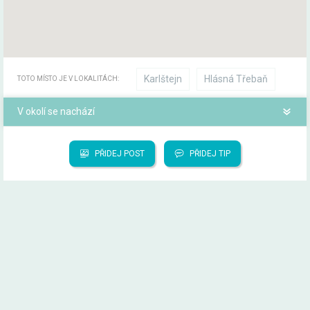
Karlštejn
Hlásná Třebaň
TOTO MÍSTO JE V LOKALITÁCH:
V okolí se nachází
PŘIDEJ POST
PŘIDEJ TIP