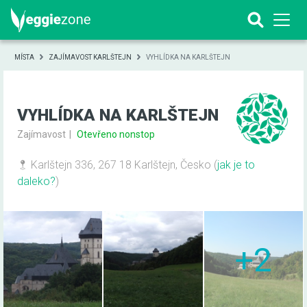
MÍSTA
ZAJÍMAVOST KARLŠTEJN
VYHLÍDKA NA KARLŠTEJN
VYHLÍDKA NA KARLŠTEJN
Zajímavost
Otevřeno nonstop
Karlštejn 336, 267 18 Karlštejn, Česko
(
jak je to
daleko?
)
+2