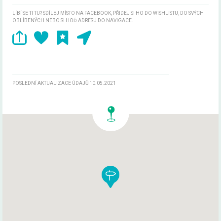
LÍBÍ SE TI TU? SDÍLEJ MÍSTO NA FACEBOOK, PŘIDEJ SI HO DO WISHLISTU, DO SVÝCH
OBLÍBENÝCH NEBO SI HOĎ ADRESU DO NAVIGACE.
POSLEDNÍ AKTUALIZACE ÚDAJŮ 10.05.2021