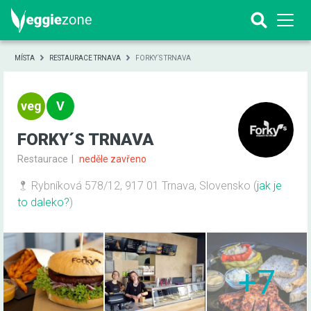
MÍSTA
RESTAURACE TRNAVA
FORKY´S TRNAVA
FORKY´S TRNAVA
Restaurace
neděle zavřeno
Rybníková 578/12, 917 01 Trnava, Slovensko
(
jak je
to daleko?
)
+7