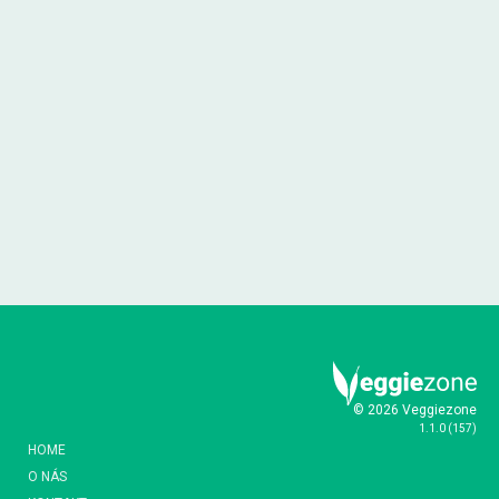
© 2026 Veggiezone
1.1.0
(
157
)
HOME
O NÁS