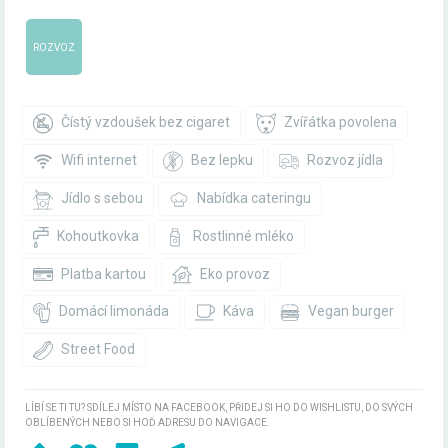
ROZVOZ
Čístý vzdoušek bez cigaret
Zvířátka povolena
Wifi internet
Bez lepku
Rozvoz jídla
Jídlo s sebou
Nabídka cateringu
Kohoutkovka
Rostlinné mléko
Platba kartou
Eko provoz
Domácí limonáda
Káva
Vegan burger
Street Food
LÍBÍ SE TI TU? SDÍLEJ MÍSTO NA FACEBOOK, PŘIDEJ SI HO DO WISHLISTU, DO SVÝCH
OBLÍBENÝCH NEBO SI HOĎ ADRESU DO NAVIGACE.