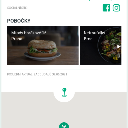
SOCIÁLNÍ SÍTĚ:
POBOČKY
Milady Horákové 16
Netroufalky
Praha
Brno
⯈
POSLEDNÍ AKTUALIZACE ÚDAJŮ 08.06.2021