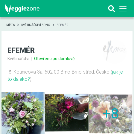
MÍSTA
KVĚTINÁŘSTVÍ BRNO
EFEMÉR
EFEMÉR
Květinářství
Otevřeno po domluvě
Kounicova 3a, 602 00 Brno-Brno-střed, Česko
(
jak je
to daleko?
)
+8