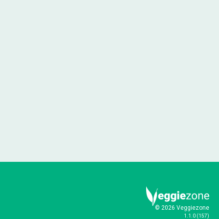
© 2026 Veggiezone
1.1.0
(
157
)