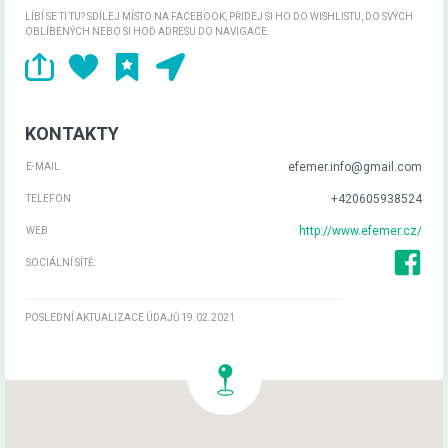
LÍBÍ SE TI TU? SDÍLEJ MÍSTO NA FACEBOOK, PŘIDEJ SI HO DO WISHLISTU, DO SVÝCH
OBLÍBENÝCH NEBO SI HOĎ ADRESU DO NAVIGACE.
KONTAKTY
efemer.info@gmail.com
E-MAIL
+420605938524
TELEFON
http://www.efemer.cz/
WEB
SOCIÁLNÍ SÍTĚ:
POSLEDNÍ AKTUALIZACE ÚDAJŮ 19.02.2021