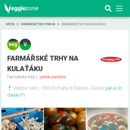
MÍSTA
FARMÁŘSKÉ TRHY PRAHA
FARMÁŘSKÉ TRHY NA KULAŤÁKU
FARMÁŘSKÉ TRHY NA
KULAŤÁKU
Farmářské trhy
pátek zavřeno
Vítězné nám., 160 00 Praha 6-Dejvice, Česko
(
jak je to
daleko?
)
+5