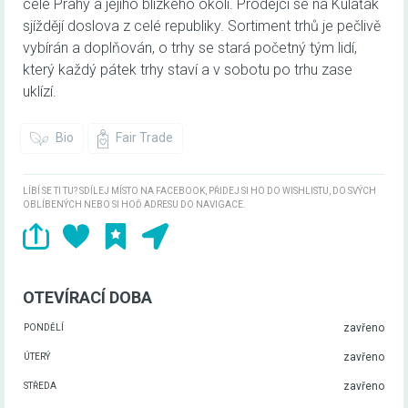
celé Prahy a jejího blízkého okolí. Prodejci se na Kulaťák
sjíždějí doslova z celé republiky. Sortiment trhů je pečlivě
vybírán a doplňován, o trhy se stará početný tým lidí,
který každý pátek trhy staví a v sobotu po trhu zase
uklízí.
Bio
Fair Trade
LÍBÍ SE TI TU? SDÍLEJ MÍSTO NA FACEBOOK, PŘIDEJ SI HO DO WISHLISTU, DO SVÝCH
OBLÍBENÝCH NEBO SI HOĎ ADRESU DO NAVIGACE.
OTEVÍRACÍ DOBA
zavřeno
PONDĚLÍ
zavřeno
ÚTERÝ
zavřeno
STŘEDA