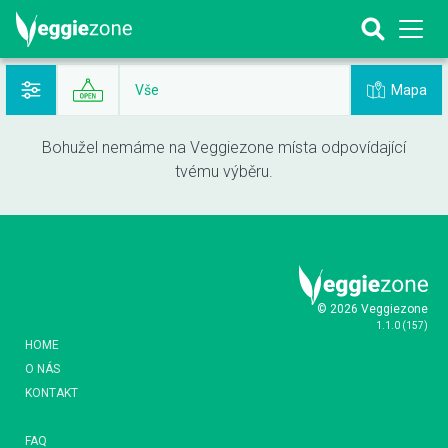
Mapa
Vše
Bohužel nemáme na Veggiezone místa odpovídající
tvému výběru.
© 2026 Veggiezone
1.1.0
(
157
)
HOME
O NÁS
KONTAKT
FAQ