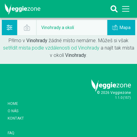
Mapa
Vinohrady a okolí
Přímo v
Vinohrady
žádné místo nemáme. Můžeš si však
setřídít místa podle vzdálenosti od Vinohrady
a najít tak místa
v okolí
Vinohrady
.
© 2026 Veggiezone
1.1.0
(
157
)
HOME
O NÁS
KONTAKT
FAQ