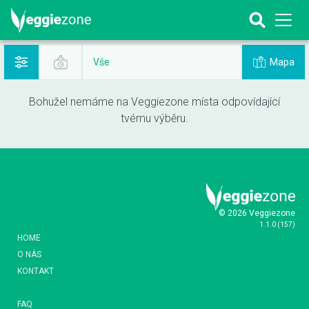
Mapa
Vše
Bohužel nemáme na Veggiezone místa odpovídající
tvému výběru.
© 2026 Veggiezone
1.1.0
(
157
)
HOME
O NÁS
KONTAKT
FAQ