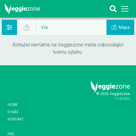
Mapa
Vše
Bohužel nemáme na Veggiezone místa odpovídající
tvému výběru.
© 2026 Veggiezone
1.1.0
(
157
)
HOME
O NÁS
KONTAKT
FAQ