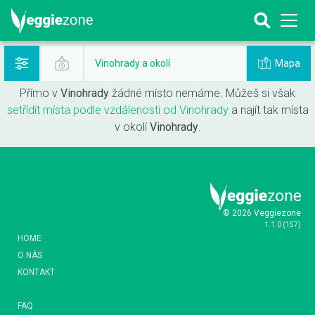
Mapa
Vinohrady a okolí
Přímo v
Vinohrady
žádné místo nemáme. Můžeš si však
setřídít místa podle vzdálenosti od Vinohrady
a najít tak místa
v okolí
Vinohrady
.
© 2026 Veggiezone
1.1.0
(
157
)
HOME
O NÁS
KONTAKT
FAQ