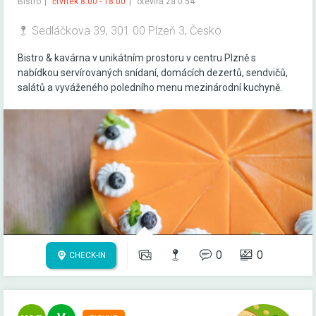
Bistro
čtvrtek 8:00 - 18:00
otevírá za 0:54
Sedláčkova 39, 301 00 Plzeň 3, Česko
Bistro & kavárna v unikátním prostoru v centru Plzně s
nabídkou servírovaných snídaní, domácích dezertů, sendvičů,
salátů a vyváženého poledního menu mezinárodní kuchyně.
0
0
CHECK-IN