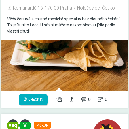
Komunardů 16, 170 00 Praha 7-Holešovice, Česko
Vždy čerstvé a chutné mexické speciality bez dlouhého čekání.
To je Burrito Loco! U nás si můžete nakombinovat jídlo podle
vlastní chuti!
0
0
CHECK-IN
PICKUP