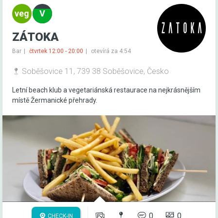
ZÁTOKA
Bar
čtvrtek 12:00 - 20:00
otevírá za 4:54
Soběšovice 11, 739 38 Soběšovice, Česko
Letní beach klub a vegetariánská restaurace na nejkrásnějším
místě Žermanické přehrady.
0
0
CHECK-IN