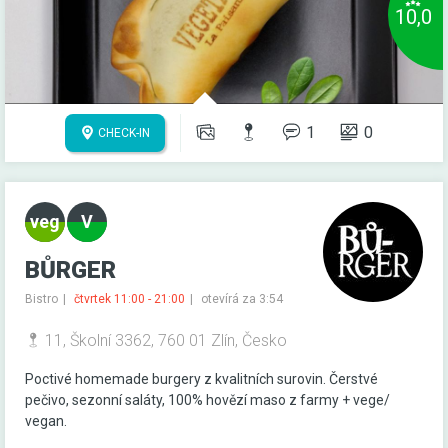
10,0
1
0
CHECK-IN
BŮRGER
Bistro
čtvrtek 11:00 - 21:00
otevírá za 3:54
11, Školní 3362, 760 01 Zlín, Česko
Poctivé homemade burgery z kvalitních surovin. Čerstvé
pečivo, sezonní saláty, 100% hovězí maso z farmy + vege/
vegan.