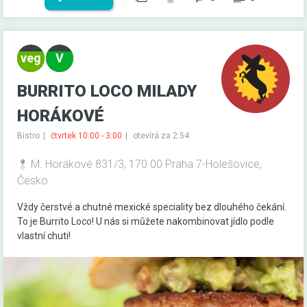
BURRITO LOCO MILADY
HORÁKOVÉ
Bistro
čtvrtek 10:00 - 3:00
otevírá za 2:54
M. Horákové 831/3, 170 00 Praha 7-Holešovice,
Česko
Vždy čerstvé a chutné mexické speciality bez dlouhého čekání.
To je Burrito Loco! U nás si můžete nakombinovat jídlo podle
vlastní chuti!