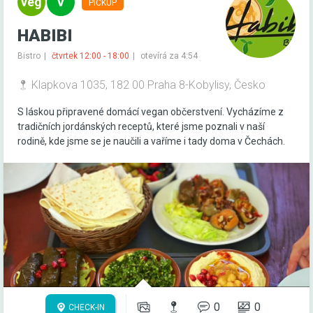
PICKUP
HABIBI
Bistro
čtvrtek 12:00 - 18:00
otevírá za 4:54
Klapkova 1035, 182 00 Praha 8-Kobylisy, Česko
S láskou připravené domácí vegan občerstvení. Vycházíme z
tradičních jordánských receptů, které jsme poznali v naší
rodině, kde jsme se je naučili a vaříme i tady doma v Čechách.
0
0
CHECK-IN