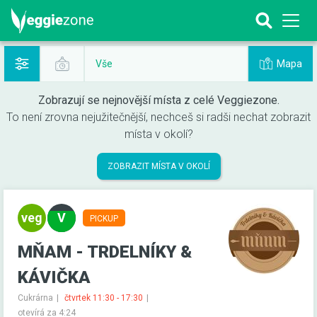
Mapa
Vše
Zobrazují se nejnovější místa z celé Veggiezone.
To není zrovna nejužitečnější, nechceš si radši nechat zobrazit
místa v okolí?
ZOBRAZIT MÍSTA V OKOLÍ
PICKUP
MŇAM - TRDELNÍKY &
KÁVIČKA
Cukrárna
čtvrtek 11:30 - 17:30
otevírá za 4:24