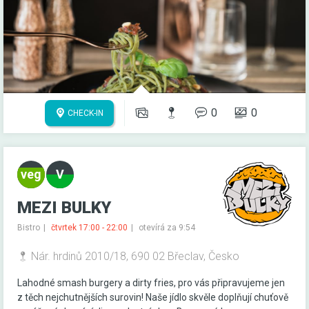
0
0
CHECK-IN
MEZI BULKY
Bistro
čtvrtek 17:00 - 22:00
otevírá za 9:54
Nár. hrdinů 2010/18, 690 02 Břeclav, Česko
Lahodné smash burgery a dirty fries, pro vás připravujeme jen
z těch nejchutnějších surovin! Naše jídlo skvěle doplňují chuťově