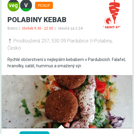
PICKUP
POLABINY KEBAB
Bistro
čtvrtek 9:30 - 22:00
otevírá za 2:24
Prodloužená 257, 530 09 Pardubice II-Polabiny,
Česko
Rychlé občerstvení s nejlepším kebabem v Pardubicích. Falafel,
hranolky, salát, hummus a smažený sýr.