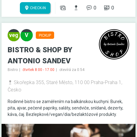
0
0
CHECK-IN
PICKUP
BISTRO & SHOP BY
ANTONIO SANDEV
Bistro
čtvrtek 8:00 - 17:00
otevírá za 0:54
Skořepka 355, Staré Město, 110 00 Praha-Praha 1,
Česko
Rodinné bistro se zaměřením na balkánskou kuchyni. Burek,
pita, ajvar, pečené papriky, saláty, sendviče, snídaně, dezerty,
káva, čaj. Bezlepkové/vegan/dia/bezlaktózové produkty.