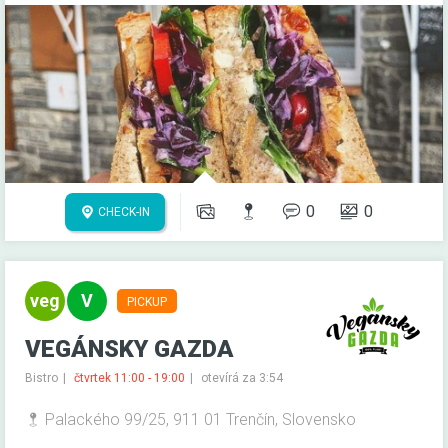
0
0
CHECK-IN
PICKUP
VEGÁNSKY GAZDA
Bistro
čtvrtek 11:00 - 19:00
otevírá za 3:54
Palackého 99/25, 911 01 Trenčín, Slovensko