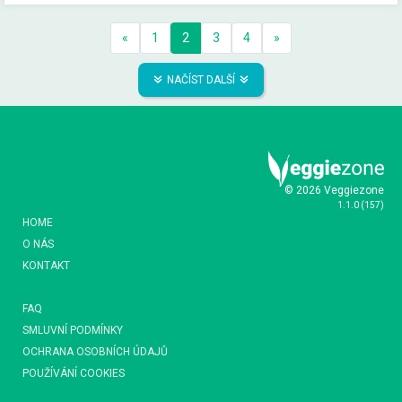
«
1
2
3
4
»
NAČÍST DALŠÍ
© 2026 Veggiezone
1.1.0
(
157
)
HOME
O NÁS
KONTAKT
FAQ
SMLUVNÍ PODMÍNKY
OCHRANA OSOBNÍCH ÚDAJŮ
POUŽÍVÁNÍ COOKIES