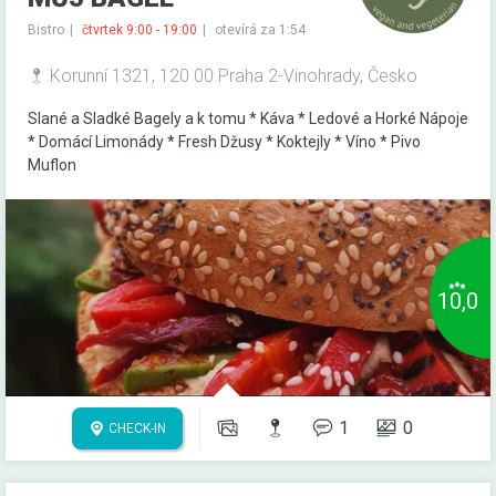
Bistro
čtvrtek 9:00 - 19:00
otevírá za 1:54
Korunní 1321, 120 00 Praha 2-Vinohrady, Česko
Slané a Sladké Bagely a k tomu * Káva * Ledové a Horké Nápoje
* Domácí Limonády * Fresh Džusy * Koktejly * Víno * Pivo
Muflon
10,0
1
0
CHECK-IN