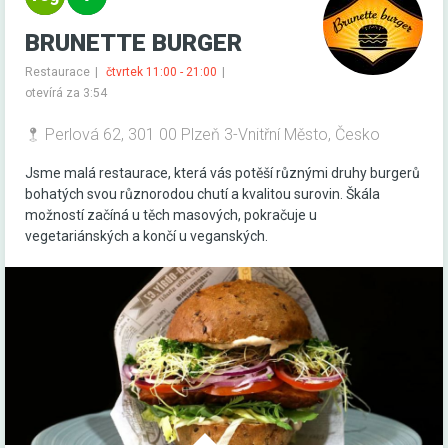
BRUNETTE BURGER
Restaurace
čtvrtek 11:00 - 21:00
otevírá za 3:54
Perlová 62, 301 00 Plzeň 3-Vnitřní Město, Česko
Jsme malá restaurace, která vás potěší různými druhy burgerů
bohatých svou různorodou chutí a kvalitou surovin. Škála
možností začíná u těch masových, pokračuje u
vegetariánských a končí u veganských.