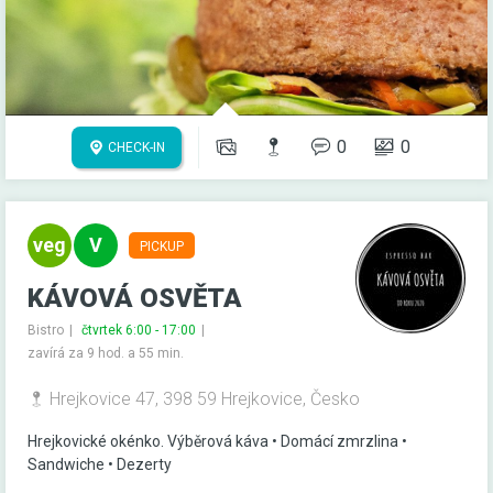
0
0
CHECK-IN
PICKUP
KÁVOVÁ OSVĚTA
Bistro
čtvrtek 6:00 - 17:00
zavírá za 9 hod. a 55 min.
Hrejkovice 47, 398 59 Hrejkovice, Česko
Hrejkovické okénko. Výběrová káva • Domácí zmrzlina •
Sandwiche • Dezerty