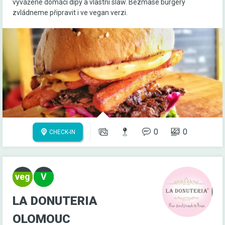
vyvážené domácí dipy a vlastní slaw. Bezmasé burgery
zvládneme připravit i ve vegan verzi.
0
0
CHECK-IN
LA DONUTERIA
OLOMOUC