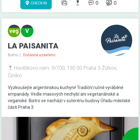
0
0
CHECK-IN
LA PAISANITA
Bistro
Dočasně uzavřeno
Havlíčkovo nám. 9/700, 130 00 Praha 3-Žižkov,
Česko
Vyzkoušejte argentinskou kuchyni! Tradiční ručně vyráběné
empanády. Vedle masových nechybí ani vegetariánské a
veganské. Bistro se nachází v suterénu budovy Úřadu městské
části Praha 3.