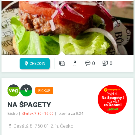
0
0
CHECK-IN
PICKUP
NA ŠPAGETY
Bistro
čtvrtek 7:30 - 16:00
otevírá za 0:24
Desátá 8, 760 01 Zlín, Česko