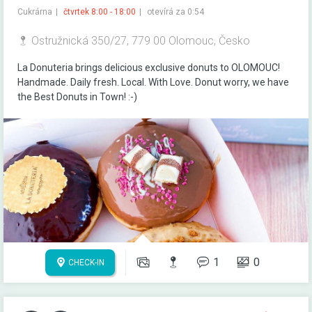
Cukrárna
čtvrtek 8:00 - 18:00
otevírá za 0:54
Ostružnická 350/27, 779 00 Olomouc, Česko
La Donuteria brings delicious exclusive donuts to OLOMOUC!
Handmade. Daily fresh. Local. With Love. Donut worry, we have
the Best Donuts in Town! :-)
1
0
CHECK-IN