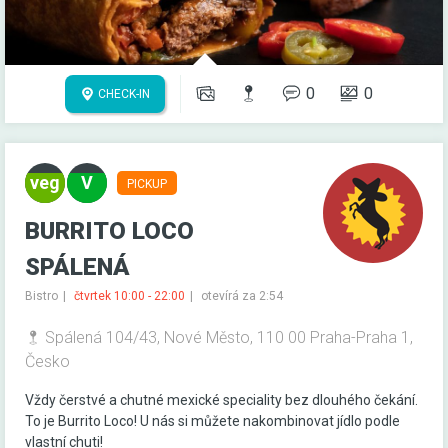
0
0
CHECK-IN
PICKUP
BURRITO LOCO
SPÁLENÁ
Bistro
čtvrtek 10:00 - 22:00
otevírá za 2:54
Spálená 104/43, Nové Město, 110 00 Praha-Praha 1,
Česko
Vždy čerstvé a chutné mexické speciality bez dlouhého čekání.
To je Burrito Loco! U nás si můžete nakombinovat jídlo podle
vlastní chuti!