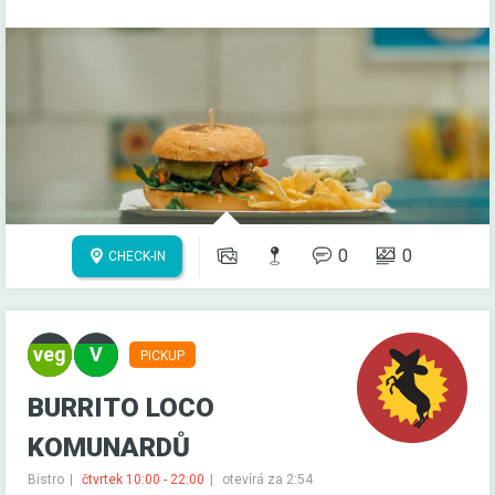
0
0
CHECK-IN
PICKUP
BURRITO LOCO
KOMUNARDŮ
Bistro
čtvrtek 10:00 - 22:00
otevírá za 2:54