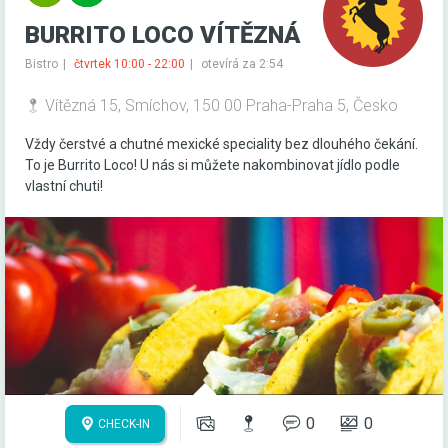
BURRITO LOCO VÍTĚZNÁ
Bistro
čtvrtek 10:00 - 22:00
otevírá za 2:54
Vítězná 15, Smíchov, 150 00 Praha-Praha 5, Česko
Vždy čerstvé a chutné mexické speciality bez dlouhého čekání.
To je Burrito Loco! U nás si můžete nakombinovat jídlo podle
vlastní chuti!
0
0
CHECK-IN