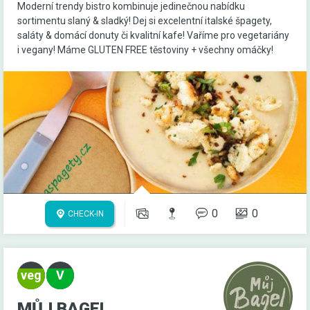
Moderní trendy bistro kombinuje jedinečnou nabídku
sortimentu slaný & sladký! Dej si excelentní italské špagety,
saláty & domácí donuty či kvalitní kafe! Vaříme pro vegetariány
i vegany! Máme GLUTEN FREE těstoviny + všechny omáčky!
0
0
CHECK-IN
MŮJ BAGEL