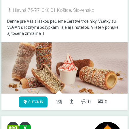
Hlavná 75/97, 040 01 Košice, Slovensko
Denne pre Vás s láskou pečieme čerstvé trdelníky. Všetky sú
VEGAN s rôznymi posýpkami, ale aj s nutellou. V lete v ponuke
aj točená zmrzlina :)
0
0
CHECK-IN