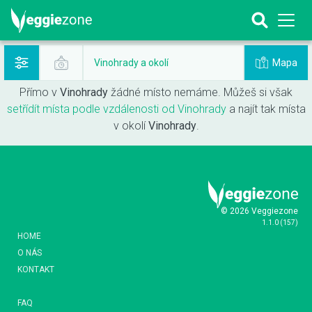
Mapa
Vinohrady a okolí
Přímo v
Vinohrady
žádné místo nemáme. Můžeš si však
setřídít místa podle vzdálenosti od Vinohrady
a najít tak místa
v okolí
Vinohrady
.
© 2026 Veggiezone
1.1.0
(
157
)
HOME
O NÁS
KONTAKT
FAQ