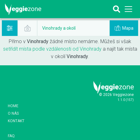
Mapa
Vinohrady a okolí
Přímo v
Vinohrady
žádné místo nemáme. Můžeš si však
setřídít místa podle vzdálenosti od Vinohrady
a najít tak místa
v okolí
Vinohrady
.
© 2026 Veggiezone
1.1.0
(
157
)
HOME
O NÁS
KONTAKT
FAQ