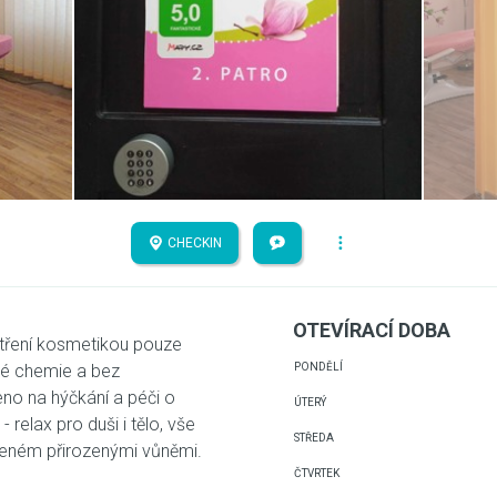
CHECKIN
OTEVÍRACÍ DOBA
šetření kosmetikou pouze
čné chemie a bez
PONDĚLÍ
no na hýčkání a péči o
ÚTERÝ
- relax pro duši i tělo, vše
STŘEDA
ceném přirozenými vůněmi.
ČTVRTEK