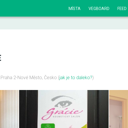
MÍSTA
VEGBOARD
FEED
E
 Praha 2-Nové Město, Česko
(
jak je to daleko?
)