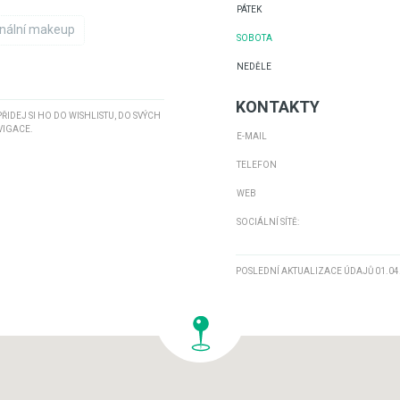
PÁTEK
nální makeup
SOBOTA
NEDĚLE
KONTAKTY
 PŘIDEJ SI HO DO WISHLISTU, DO SVÝCH
VIGACE.
E-MAIL
TELEFON
WEB
SOCIÁLNÍ SÍTĚ:
POSLEDNÍ AKTUALIZACE ÚDAJŮ 01.04