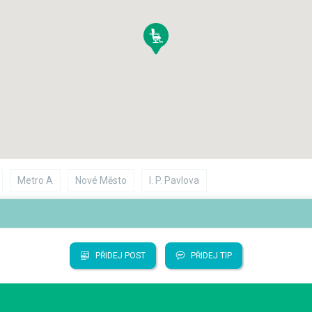
Metro A
Nové Město
I. P. Pavlova
PŘIDEJ POST
PŘIDEJ TIP