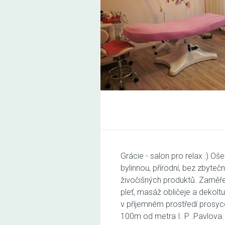
Grácie - salon pro relax :) O
bylinnou, přírodní, bez zbyte
živočišných produktů. Zaměře
pleť, masáž obličeje a dekoltu 
v příjemném prostředí prosy
100m od metra I. P .Pavlova.