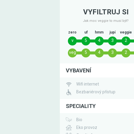
VYFILTRUJ SI
Jak moc veggie to musí být?
zero
uf
hmm
jupí
veggie
v
5
4
3
2
veg
5
4
3
2
VYBAVENÍ
Wifi internet
Bezbariérový přístup
SPECIALITY
Bio
Eko provoz