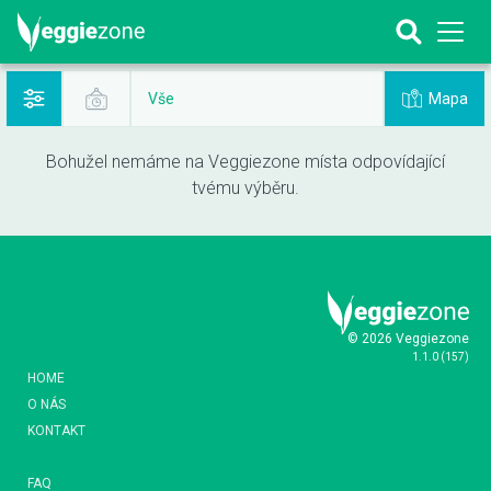
Mapa
Vše
Bohužel nemáme na Veggiezone místa odpovídající
tvému výběru.
© 2026 Veggiezone
1.1.0
(
157
)
HOME
O NÁS
KONTAKT
FAQ