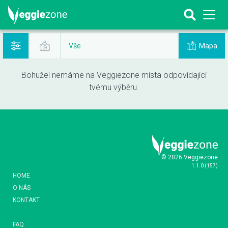
Mapa
Vše
Bohužel nemáme na Veggiezone místa odpovídající
tvému výběru.
© 2026 Veggiezone
1.1.0
(
157
)
HOME
O NÁS
KONTAKT
FAQ