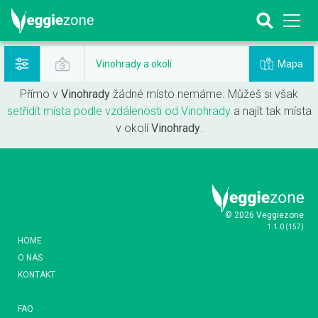
Mapa
Vinohrady a okolí
Přímo v
Vinohrady
žádné místo nemáme. Můžeš si však
setřídít místa podle vzdálenosti od Vinohrady
a najít tak místa
v okolí
Vinohrady
.
© 2026 Veggiezone
1.1.0
(
157
)
HOME
O NÁS
KONTAKT
FAQ