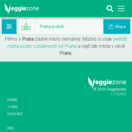
Mapa
Praha a okolí
Přímo v
Praha
žádné místo nemáme. Můžeš si však
setřídít
místa podle vzdálenosti od Praha
a najít tak místa v okolí
Praha
.
© 2026 Veggiezone
1.1.0
(
157
)
HOME
O NÁS
KONTAKT
FAQ