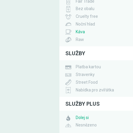
Fair Trade
Bez obalu
Cruelty free
Noční hlad
Káva
Raw
SLUŽBY
Platba kartou
Stravenky
Street Food
Nabídka pro zvířátka
SLUŽBY PLUS
Dolej si
Nesnězeno