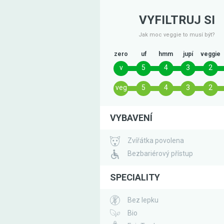
VYFILTRUJ SI
Jak moc veggie to musí být?
zero
uf
hmm
jupí
veggie
v
5
4
3
2
veg
5
4
3
2
VYBAVENÍ
Zvířátka povolena
Bezbariérový přístup
SPECIALITY
Bez lepku
Bio