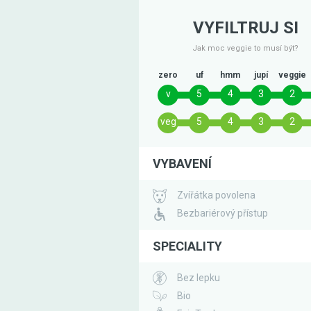
VYFILTRUJ SI
Jak moc veggie to musí být?
zero
uf
hmm
jupí
veggie
v
5
4
3
2
veg
5
4
3
2
VYBAVENÍ
Zvířátka povolena
Bezbariérový přístup
SPECIALITY
Bez lepku
Bio