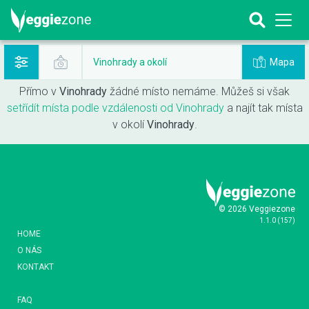
Mapa
Vinohrady a okolí
Přímo v
Vinohrady
žádné místo nemáme. Můžeš si však
setřídít místa podle vzdálenosti od Vinohrady
a najít tak místa
v okolí
Vinohrady
.
© 2026 Veggiezone
1.1.0
(
157
)
HOME
O NÁS
KONTAKT
FAQ