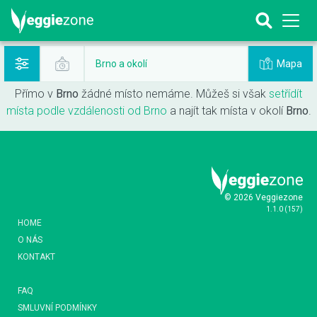
Mapa
Brno a okolí
Přímo v
Brno
žádné místo nemáme. Můžeš si však
setřídít
místa podle vzdálenosti od Brno
a najít tak místa v okolí
Brno
.
© 2026 Veggiezone
1.1.0
(
157
)
HOME
O NÁS
KONTAKT
FAQ
SMLUVNÍ PODMÍNKY