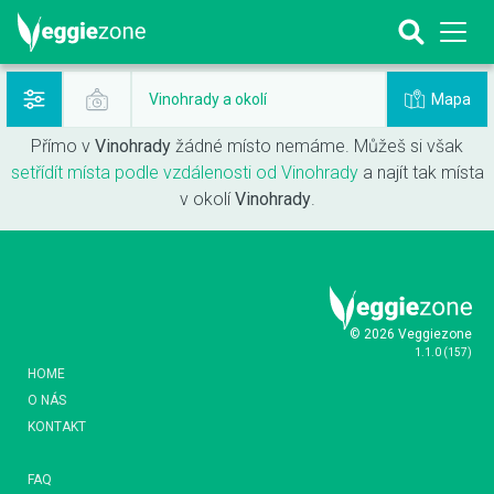
Mapa
Vinohrady a okolí
Přímo v
Vinohrady
žádné místo nemáme. Můžeš si však
setřídít místa podle vzdálenosti od Vinohrady
a najít tak místa
v okolí
Vinohrady
.
© 2026 Veggiezone
1.1.0
(
157
)
HOME
O NÁS
KONTAKT
FAQ