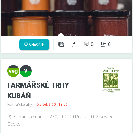
0
0
CHECK-IN
FARMÁŘSKÉ TRHY
KUBÁŇ
Farmářské trhy
čtvrtek 9:00 - 18:00
Kubánské nám. 1270, 100 00 Praha 10-Vršovice,
Česko