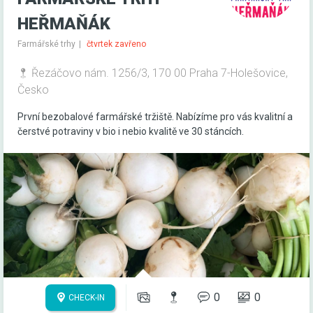
HEŘMAŇÁK
Farmářské trhy
čtvrtek zavřeno
Řezáčovo nám. 1256/3, 170 00 Praha 7-Holešovice,
Česko
První bezobalové farmářské tržiště. Nabízíme pro vás kvalitní a
čerstvé potraviny v bio i nebio kvalitě ve 30 stáncích.
0
0
CHECK-IN