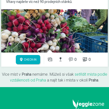
Vltavy najdete víc než 90 prodejních stánků.
0
0
CHECK-IN
Více míst v
Praha
nemáme. Můžeš si však
setřídít místa podle
vzdálenosti od Praha
a najít tak i místa v okolí
Praha
.