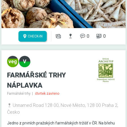
0
0
CHECK-IN
FARMÁŘSKÉ TRHY
NÁPLAVKA
Farmářské trhy
čtvrtek zavřeno
Unnamed Road 128 00, Nové Město, 128 00 Praha 2,
Česko
Jedno z prvních pražských farmářských tržišť v ČR. Na břehu