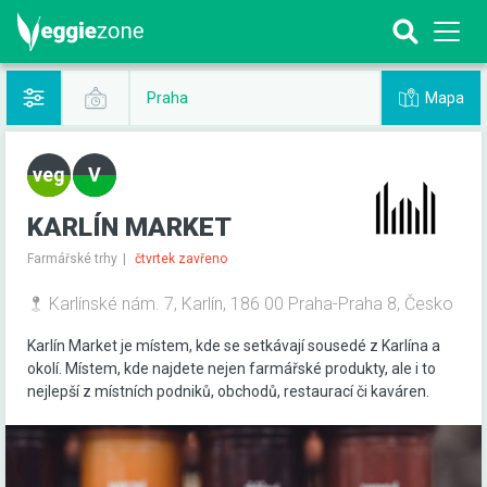
Mapa
Praha
KARLÍN MARKET
Farmářské trhy
čtvrtek zavřeno
Karlínské nám. 7, Karlín, 186 00 Praha-Praha 8, Česko
Karlín Market je místem, kde se setkávají sousedé z Karlína a
okolí. Místem, kde najdete nejen farmářské produkty, ale i to
nejlepší z místních podniků, obchodů, restaurací či kaváren.