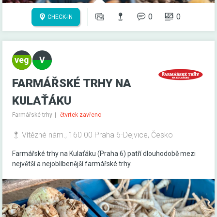
0
0
CHECK-IN
FARMÁŘSKÉ TRHY NA
KULAŤÁKU
Farmářské trhy
čtvrtek zavřeno
Vítězné nám., 160 00 Praha 6-Dejvice, Česko
Farmářské trhy na Kulaťáku (Praha 6) patří dlouhodobě mezi
největší a nejoblíbenější farmářské trhy.