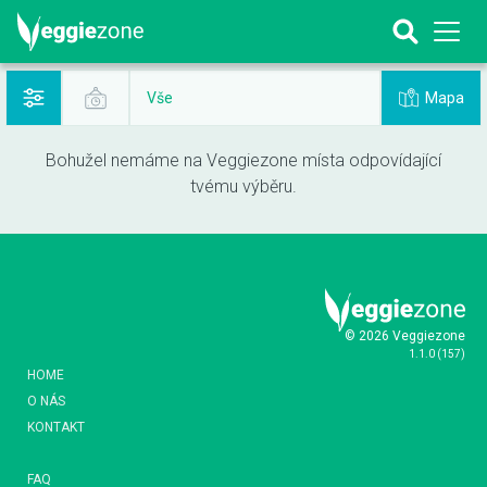
Mapa
Vše
Bohužel nemáme na Veggiezone místa odpovídající
tvému výběru.
© 2026 Veggiezone
1.1.0
(
157
)
HOME
O NÁS
KONTAKT
FAQ