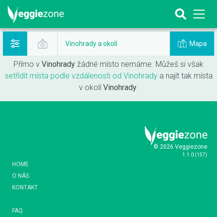
Mapa
Vinohrady a okolí
Přímo v
Vinohrady
žádné místo nemáme. Můžeš si však
setřídít místa podle vzdálenosti od Vinohrady
a najít tak místa
v okolí
Vinohrady
.
© 2026 Veggiezone
1.1.0
(
157
)
HOME
O NÁS
KONTAKT
FAQ