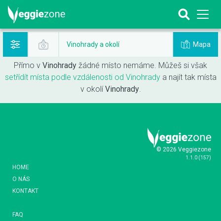
Mapa
Vinohrady a okolí
Přímo v
Vinohrady
žádné místo nemáme. Můžeš si však
setřídít místa podle vzdálenosti od Vinohrady
a najít tak místa
v okolí
Vinohrady
.
© 2026 Veggiezone
1.1.0
(
157
)
HOME
O NÁS
KONTAKT
FAQ