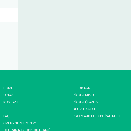
HOME
FEEDBACK
O NÁS
PŘIDEJ MÍSTO
KONTAKT
PŘIDEJ ČLÁNEK
REGISTRUJ SE
FAQ
PRO MAJITELE / POŘADATELE
SMLUVNÍ PODMÍNKY
OCHRANA OSOBNÍCH ÚDAJŮ