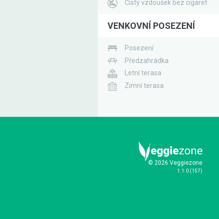
Čístý vzdoušek bez cigaret
VENKOVNÍ POSEZENÍ
Posezení
Předzahrádka
Letní terasa
Zimní terasa
© 2026 Veggiezone
1.1.0
(
157
)