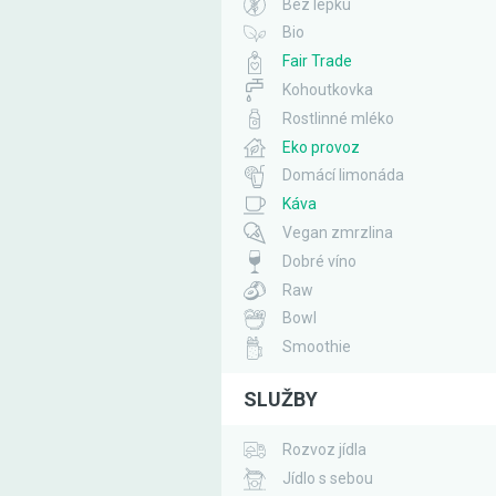
Bez lepku
Bio
Fair Trade
Kohoutkovka
Rostlinné mléko
Eko provoz
Domácí limonáda
Káva
Vegan zmrzlina
Dobré víno
Raw
Bowl
Smoothie
SLUŽBY
Rozvoz jídla
Jídlo s sebou