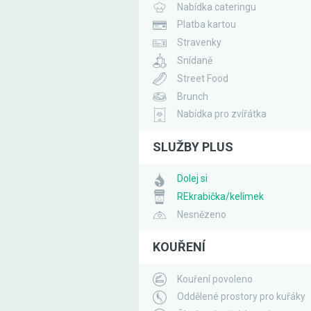
Nabídka cateringu
Platba kartou
Stravenky
Snídaně
Street Food
Brunch
Nabídka pro zvířátka
SLUŽBY PLUS
Dolej si
REkrabička/kelímek
Nesnězeno
KOUŘENÍ
Kouření povoleno
Oddělené prostory pro kuřáky