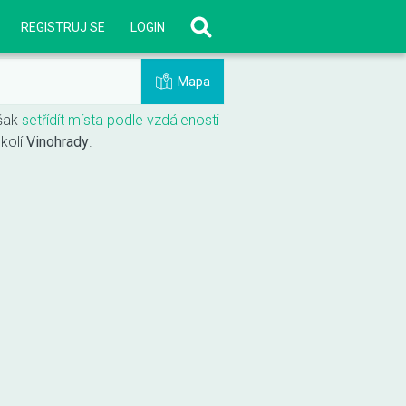
REGISTRUJ SE
LOGIN
Mapa
šak
setřídít místa podle vzdálenosti
okolí
Vinohrady
.