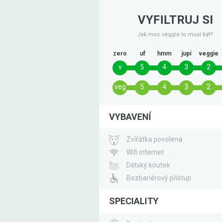
VYFILTRUJ SI
Jak moc veggie to musí být?
zero
uf
hmm
jupí
veggie
v
5
4
3
2
veg
5
4
3
2
VYBAVENÍ
Zvířátka povolena
Wifi internet
Dětský koutek
Bezbariérový přístup
SPECIALITY