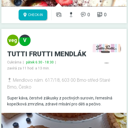
0
0
CHECK-IN
TUTTI FRUTTI MENDLÁK
Cukrárna
pátek 6:30 - 18:30
zavírá za 11 hod. a 13 min.
Mendlovo nám. 617/18, 603 00 Brno-střed-Staré
Brno, Česko
Super káva, čerstvé zákusky z poctivých surovin, řemeslná
kopečková zmrzlina, zdravé mlsání pro děti a pečivo.