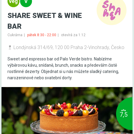
SHARE SWEET & WINE
BAR
Cukrárna
pátek 8:30 - 22:00
otevírá za 1:12
Londýnská 314/69, 120 00 Praha 2-Vinohrady, Česko
Sweet and espresso bar od Palo Verde bistro. Nabízíme
výběrovou kávu, snídaně, brunch, snacks a především čistě
rostlinné dezerty. Objednat si u nás můžete sladký catering,
narozeninové nebo svatební dorty.
7,5