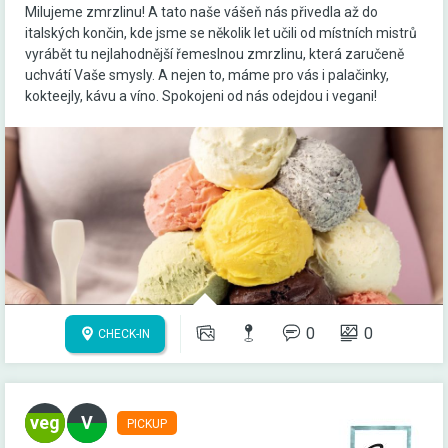
Milujeme zmrzlinu! A tato naše vášeň nás přivedla až do
italských končin, kde jsme se několik let učili od místních mistrů
vyrábět tu nejlahodnější řemeslnou zmrzlinu, která zaručeně
uchvátí Vaše smysly. A nejen to, máme pro vás i palačinky,
kokteejly, kávu a víno. Spokojeni od nás odejdou i vegani!
0
0
CHECK-IN
PICKUP