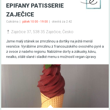
EPIFANY PATISSERIE
ZAJEČICE
Cukrárna
pátek 10:00 - 19:00
otevírá za 2:42
Zaječice 37, 538 35 Zaječice, Česko
Jsme malý stánek se zmrzlinou a dortíky na ještě menší
vesničce. Vyrábíme zmrzlinu z francouzského ovocného pyré a
z ovoce z našeho regionu. Nabízíme dorty a zákusky, kávu,
nealko, stálé slané i sladké menu s možností vegan úpravy.