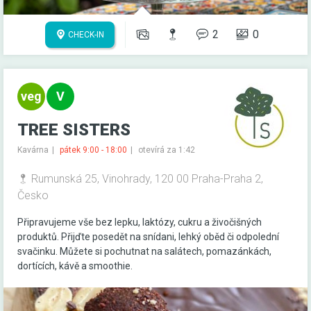
2
0
CHECK-IN
TREE SISTERS
Kavárna
pátek 9:00 - 18:00
otevírá za 1:42
Rumunská 25, Vinohrady, 120 00 Praha-Praha 2,
Česko
Připravujeme vše bez lepku, laktózy, cukru a živočišných
produktů. Přijďte posedět na snídani, lehký oběd či odpolední
svačinku. Můžete si pochutnat na salátech, pomazánkách,
dortících, kávě a smoothie.