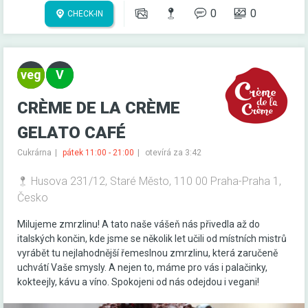
0
0
CHECK-IN
CRÈME DE LA CRÈME
GELATO CAFÉ
Cukrárna
pátek 11:00 - 21:00
otevírá za 3:42
Husova 231/12, Staré Město, 110 00 Praha-Praha 1,
Česko
Milujeme zmrzlinu! A tato naše vášeň nás přivedla až do
italských končin, kde jsme se několik let učili od místních mistrů
vyrábět tu nejlahodnější řemeslnou zmrzlinu, která zaručeně
uchvátí Vaše smysly. A nejen to, máme pro vás i palačinky,
kokteejly, kávu a víno. Spokojeni od nás odejdou i vegani!