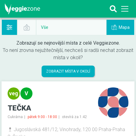
Mapa
Vše
Zobrazují se nejnovější místa z celé Veggiezone.
To není zrovna nejužitečnější, nechceš si radši nechat zobrazit
místa v okolí?
ZOBRAZIT MÍSTA V OKOLÍ
TEČKA
Cukrárna
pátek 9:00 - 18:00
otevírá za 1:42
Jugoslávská 481/12, Vinohrady, 120 00 Praha-Praha