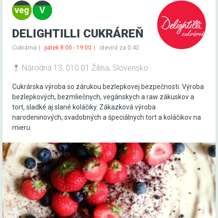
DELIGHTILLI CUKRÁREŇ
Cukrárna
pátek 8:00 - 19:00
otevírá za 0:42
Národná 13, 010 01 Žilina, Slovensko
Cukrárska výroba so zárukou bezlepkovej bezpečnosti. Výroba
bezlepkových, bezmliečnych, vegánskych a raw zákuskov a
tort, sladké aj slané koláčiky. Zákazková výroba
narodeninových, svadobných a špeciálnych tort a koláčikov na
mieru.