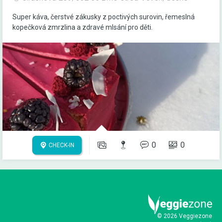
Super káva, čerstvé zákusky z poctivých surovin, řemeslná
kopečková zmrzlina a zdravé mlsání pro děti.
0
0
CHECK-IN
© 2026 Veggiezone