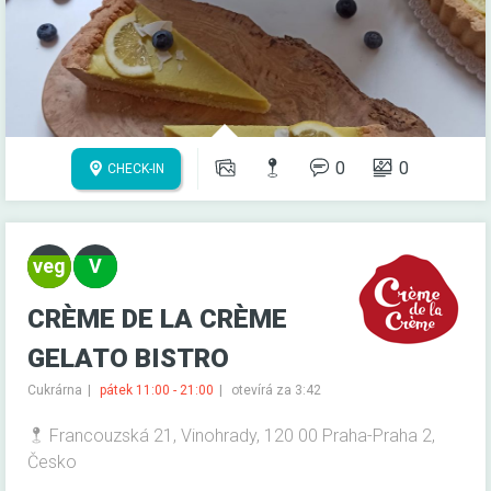
0
0
CHECK-IN
CRÈME DE LA CRÈME
GELATO BISTRO
Cukrárna
pátek 11:00 - 21:00
otevírá za 3:42
Francouzská 21, Vinohrady, 120 00 Praha-Praha 2,
Česko