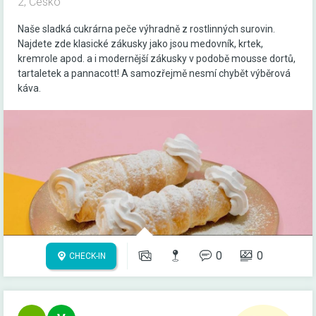
2, Česko
Naše sladká cukrárna peče výhradně z rostlinných surovin.
Najdete zde klasické zákusky jako jsou medovník, krtek,
kremrole apod. a i modernější zákusky v podobě mousse dortů,
tartaletek a pannacott! A samozřejmě nesmí chybět výběrová
káva.
0
0
CHECK-IN