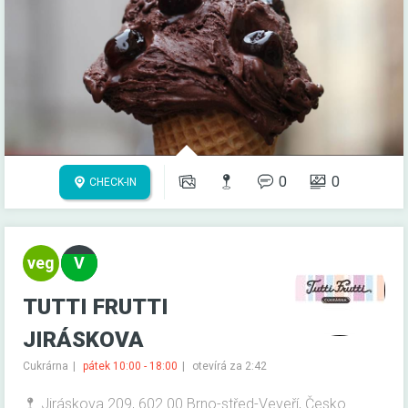
0
0
CHECK-IN
TUTTI FRUTTI
JIRÁSKOVA
Cukrárna
pátek 10:00 - 18:00
otevírá za 2:42
Jiráskova 209, 602 00 Brno-střed-Veveří, Česko