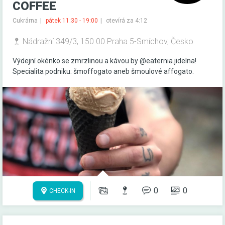
COFFEE
Cukrárna
pátek 11:30 - 19:00
otevírá za 4:12
Nádražní 349/3, 150 00 Praha 5-Smíchov, Česko
Výdejní okénko se zmrzlinou a kávou by @eaternia.jidelna!
Specialita podniku: šmoffogato aneb šmoulové affogato.
0
0
CHECK-IN