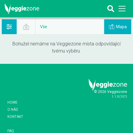
Mapa
Vše
Bohužel nemáme na Veggiezone místa odpovídající
tvému výběru.
© 2026 Veggiezone
1.1.0
(
157
)
HOME
O NÁS
KONTAKT
FAQ