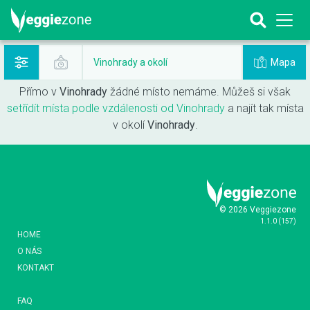
Mapa
Vinohrady a okolí
Přímo v
Vinohrady
žádné místo nemáme. Můžeš si však
setřídít místa podle vzdálenosti od Vinohrady
a najít tak místa
v okolí
Vinohrady
.
© 2026 Veggiezone
1.1.0
(
157
)
HOME
O NÁS
KONTAKT
FAQ