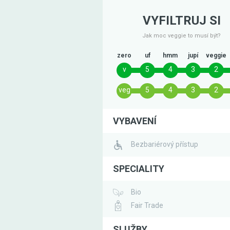
VYFILTRUJ SI
Jak moc veggie to musí být?
zero
uf
hmm
jupí
veggie
v
5
4
3
2
veg
5
4
3
2
VYBAVENÍ
Bezbariérový přístup
SPECIALITY
Bio
Fair Trade
SLUŽBY