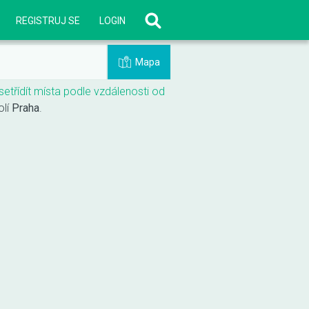
REGISTRUJ SE
LOGIN
Mapa
setřídít místa podle vzdálenosti od
olí
Praha
.