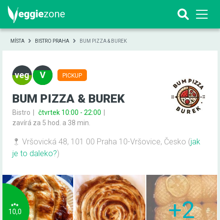
MÍSTA
BISTRO PRAHA
BUM PIZZA & BUREK
PICKUP
BUM PIZZA & BUREK
Bistro
čtvrtek 10:00 - 22:00
zavírá za 5 hod. a 38 min.
Vršovická 48, 101 00 Praha 10-Vršovice, Česko
(
jak
je to daleko?
)
+2
10,0