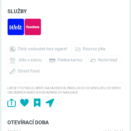
SLUŽBY
Čístý vzdoušek bez cigaret
Rozvoz jídla
Jídlo s sebou
Platba kartou
Noční hlad
Street Food
LÍBÍ SE TI TU? SDÍLEJ MÍSTO NA FACEBOOK, PŘIDEJ SI HO DO WISHLISTU, DO SVÝCH
OBLÍBENÝCH NEBO SI HOĎ ADRESU DO NAVIGACE.
OTEVÍRACÍ DOBA