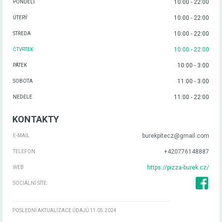
10:00 - 22:00
PONDĚLÍ
10:00 - 22:00
ÚTERÝ
10:00 - 22:00
STŘEDA
10:00 - 22:00
ČTVRTEK
10:00 - 3:00
PÁTEK
11:00 - 3:00
SOBOTA
11:00 - 22:00
NEDĚLE
KONTAKTY
burekpitecz@gmail.com
E-MAIL
+420776148887
TELEFON
https://pizza-burek.cz/
WEB
SOCIÁLNÍ SÍTĚ:
POSLEDNÍ AKTUALIZACE ÚDAJŮ 11.05.2024