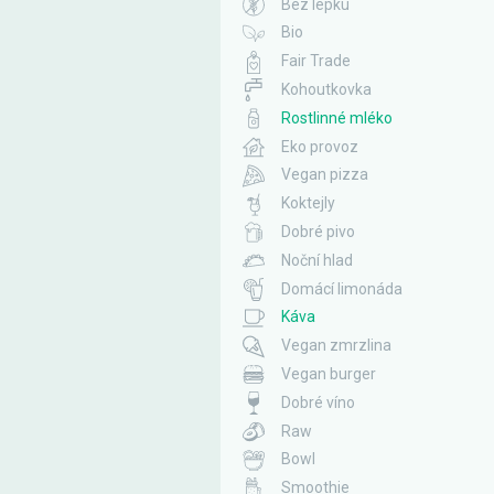
Bez lepku
Bio
Fair Trade
Kohoutkovka
Rostlinné mléko
Eko provoz
Vegan pizza
Koktejly
Dobré pivo
Noční hlad
Domácí limonáda
Káva
Vegan zmrzlina
Vegan burger
Dobré víno
Raw
Bowl
Smoothie