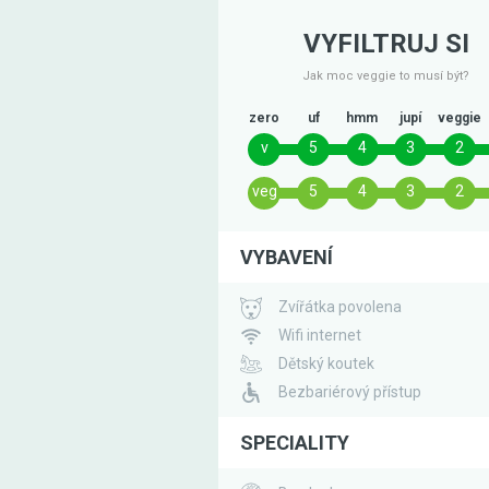
VYFILTRUJ SI
Jak moc veggie to musí být?
zero
uf
hmm
jupí
veggie
v
5
4
3
2
veg
5
4
3
2
VYBAVENÍ
Zvířátka povolena
Wifi internet
Dětský koutek
Bezbariérový přístup
SPECIALITY