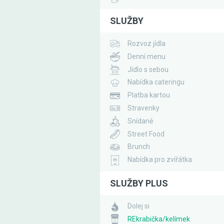
SLUŽBY
Rozvoz jídla
Denní menu
Jídlo s sebou
Nabídka cateringu
Platba kartou
Stravenky
Snídaně
Street Food
Brunch
Nabídka pro zvířátka
SLUŽBY PLUS
Dolej si
REkrabička/kelímek