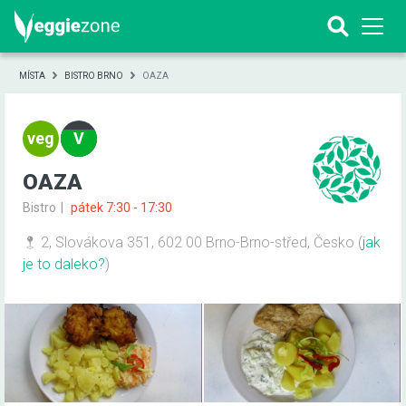
MÍSTA
BISTRO BRNO
OAZA
OAZA
Bistro
pátek 7:30 - 17:30
2, Slovákova 351, 602 00 Brno-Brno-střed, Česko
(
jak
je to daleko?
)