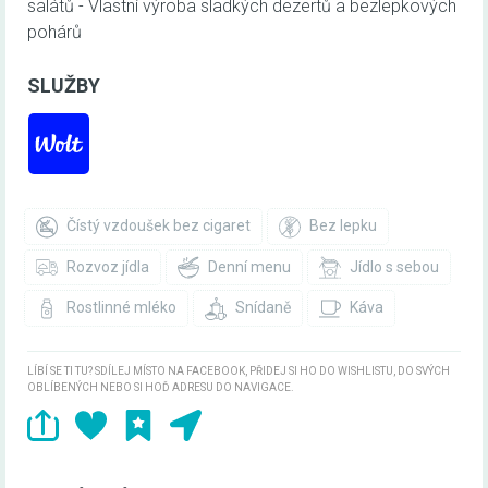
salátů - Vlastní výroba sladkých dezertů a bezlepkových
pohárů
SLUŽBY
Čístý vzdoušek bez cigaret
Bez lepku
Rozvoz jídla
Denní menu
Jídlo s sebou
Rostlinné mléko
Snídaně
Káva
LÍBÍ SE TI TU? SDÍLEJ MÍSTO NA FACEBOOK, PŘIDEJ SI HO DO WISHLISTU, DO SVÝCH
OBLÍBENÝCH NEBO SI HOĎ ADRESU DO NAVIGACE.