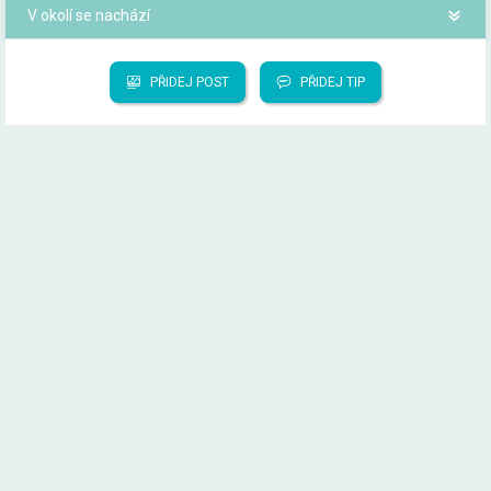
V okolí se nachází
PŘIDEJ POST
PŘIDEJ TIP