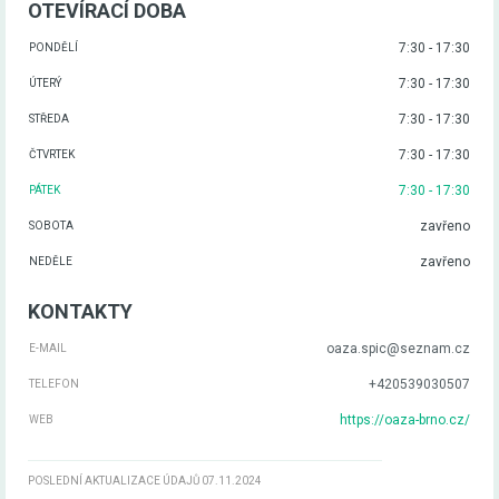
OTEVÍRACÍ DOBA
7:30 - 17:30
PONDĚLÍ
7:30 - 17:30
ÚTERÝ
7:30 - 17:30
STŘEDA
7:30 - 17:30
ČTVRTEK
7:30 - 17:30
PÁTEK
zavřeno
SOBOTA
zavřeno
NEDĚLE
KONTAKTY
oaza.spic@seznam.cz
E-MAIL
+420539030507
TELEFON
https://oaza-brno.cz/
WEB
POSLEDNÍ AKTUALIZACE ÚDAJŮ 07.11.2024